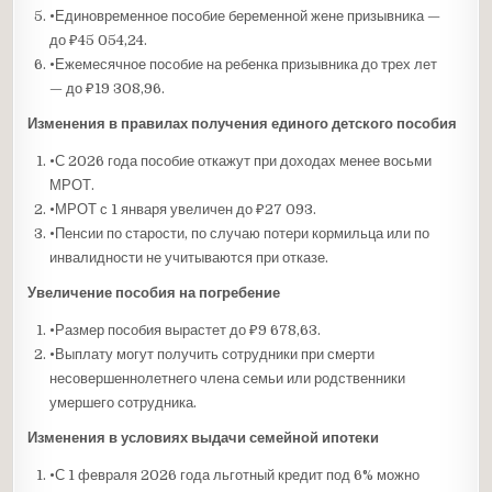
•Единовременное пособие беременной жене призывника —
до ₽45 054,24.
•Ежемесячное пособие на ребенка призывника до трех лет
— до ₽19 308,96.
Изменения в правилах получения единого детского пособия
•С 2026 года пособие откажут при доходах менее восьми
МРОТ.
•МРОТ с 1 января увеличен до ₽27 093.
•Пенсии по старости, по случаю потери кормильца или по
инвалидности не учитываются при отказе.
Увеличение пособия на погребение
•Размер пособия вырастет до ₽9 678,63.
•Выплату могут получить сотрудники при смерти
несовершеннолетнего члена семьи или родственники
умершего сотрудника.
Изменения в условиях выдачи семейной ипотеки
•С 1 февраля 2026 года льготный кредит под 6% можно