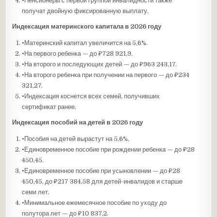
•Пенсионеры с первой группой инвалидности также
получат двойную фиксированную выплату.
Индексация материнского капитала в 2026 году
•Материнский капитал увеличится на 5,6%.
•На первого ребенка — до ₽728 921,9.
•На второго и последующих детей — до ₽963 243,17.
•На второго ребенка при получении на первого — до ₽234
321,27.
•Индексация коснется всех семей, получивших
сертификат ранее.
Индексация пособий на детей в 2026 году
•Пособия на детей вырастут на 5,6%.
•Единовременное пособие при рождении ребенка — до ₽28
450,45.
•Единовременное пособие при усыновлении — до ₽28
450,45, до ₽217 384,58 для детей-инвалидов и старше
семи лет.
•Минимальное ежемесячное пособие по уходу до
полутора лет — до ₽10 837,2.