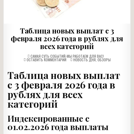
Таблица новых выплат с 3
февраля 2026 года в рублях для
всех категорий
САМАЯ СУТЬ СОБЫТИЙ-МЫ РАБОТАЕМ ДЛЯ ВАС!
НА
ОПУБЛИКОВАНО
ОСТАВИТЬ КОММЕНТАРИЙ
НОВОСТЬ ДНЯ
,
ОБЗОРЫ
ТАБЛИЦА
В
НОВЫХ
ВЫПЛАТ
Таблица новых выплат
С
3
с 3 февраля 2026 года в
ФЕВРАЛЯ
2026
ГОДА
рублях для всех
В
РУБЛЯХ
ДЛЯ
категорий
ВСЕХ
КАТЕГОРИЙ
Индексированные с
01.02.2026 года выплаты